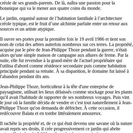
créole de ses grands-parents. De là, naîtra une passion pour la
botanique qui va le mener aux quatre coins du monde.
Le jardin, organisé autour de l’habitation familiale à l’architecture
créole typique, est le fruit d’une alchimie parfaite entre un retour aux
sources et un artiste atypique.
Il ouvre ses portes pour la première fois le 19 avril 1986 et tient son
nom de celui des arbres autrefois nombreux sur ces terres. La propriété,
acquise par le père de Jean-Philippe Thoze pendant la guerre, n'était
alors qu'une simple maison de campagne aux allures de ferme. Par la
suite, elle fut revendue à la grand-mère de l'actuel propriétaire qui
l'utilisa d'abord comme résidence secondaire puis comme habitation
principale pendant sa retraite. À sa disparition, le domaine fut laissé à
l'abandon pendant dix ans.
Jean-Philippe Thoze, horticulteur à la tête d'une entreprise de
paysagisme, utilisait les lieux délaissés comme stockage pour les plants
qu'il avait l'habitude de rapporter de ses nombreux voyages. Puis vint
le jour où la famille décida de vendre et c'est tout naturellement à Jean-
Philippe Thoze qu'on demanda de défricher. À cette occasion, il
redécouvre Balata et en tombe littéralement amoureux.
Il rachète la propriété et, de ce qui était devenu une savane où la nature
avait repris ses droits, il crée progressivement ce jardin qui abrite